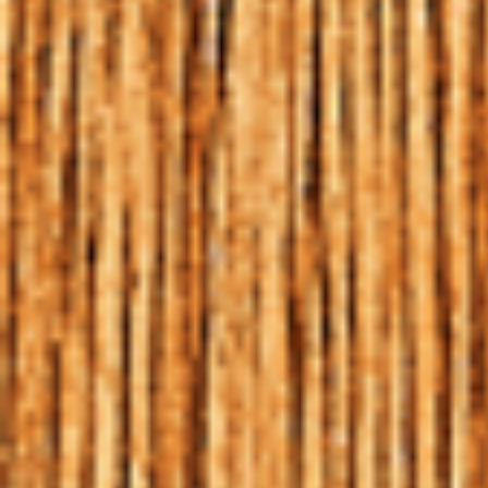
LÚPULO TAMBÉM FAZ
BEM À SAÚDE
HOME
|
BLOG
|
LÚPULO TAMBÉM FAZ BEM À SAÚDE