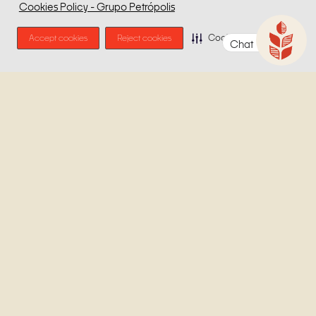
Cookies Policy - Grupo Petrópolis
Accept cookies
Reject cookies
Cookie Preferences
Chat
Malte, a estrela
fundamental
O malte é um dos ingredientes básicos para a produção de
cervejas, juntamente com o lúpulo e a água. Responsável por
fornecer nutrientes e açúcares, a escolha do malte também
influencia nas características da cerveja, como o aroma, o