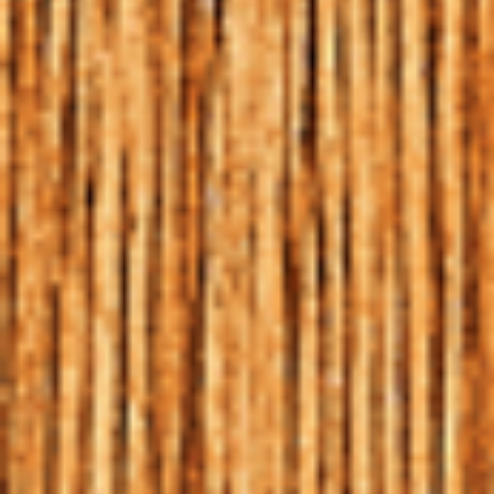
MULHERES QUE BEBEM
CERVEJA SÃO MAIS
FELIZES
HOME
|
BLOG
|
MULHERES QUE BEBEM CERVEJA SÃO