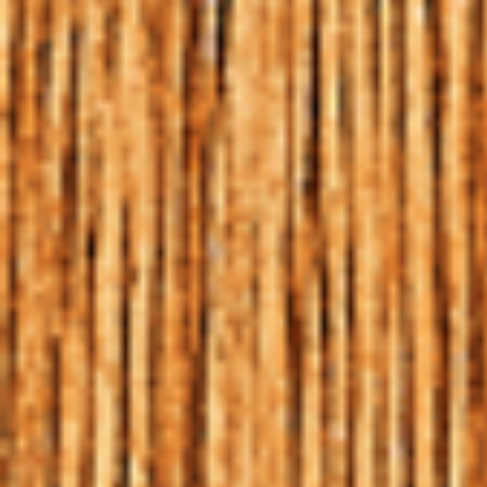
PETRA NO LET´S GRILL
SOROCABA
HOME
|
BLOG
|
PETRA NO LET´S GRILL SOROCABA