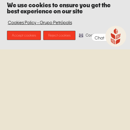
We use cookies to ensure you get the
best experience on our site
Cookies Policy - Grupo Petrópolis
Accept cookies
Reject cookies
Cookie Preferences
Chat
Petra Origem: A Cerveja
de Todos os Momentos
De cor dourada, colarinho branco bem formado e com um
sabor suave e refrescante, a Petra Origem Puro Malte é a