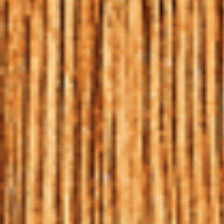
CHEGOU AO NOVO
MUNDO
HOME
|
BLOG
|
QUANDO A CERVEJA CHEGOU AO NOVO
MUNDO
23 | MAR | 2018